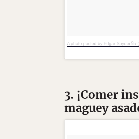
A photo posted by Edgar SpyderÑa
3. ¡Comer in
maguey asado