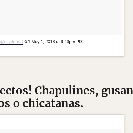
on
 (@spyderna)
May 1, 2016 at 9:43pm PDT
sectos! Chapulines, gusa
s o chicatanas.