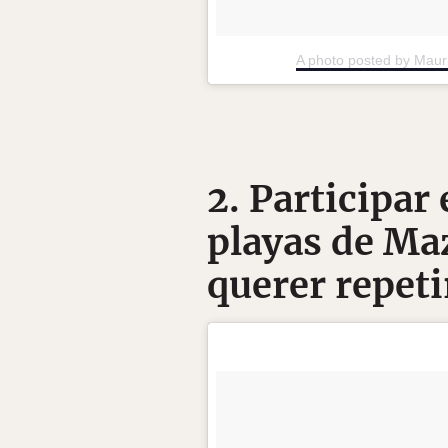
A photo posted by Maur
2. Participar 
playas de Maz
querer repeti