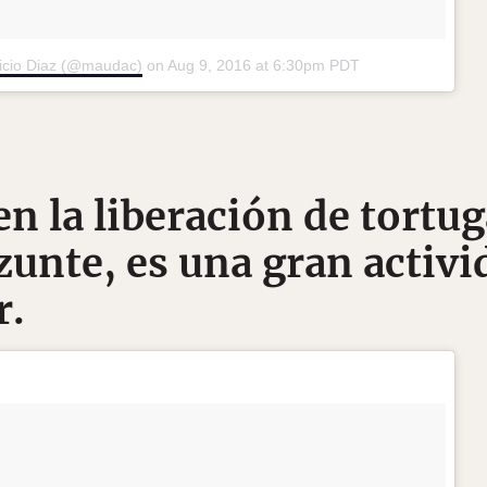
icio Diaz (@maudac)
on
Aug 9, 2016 at 6:30pm PDT
en la liberación de tortug
unte, es una gran activi
r.