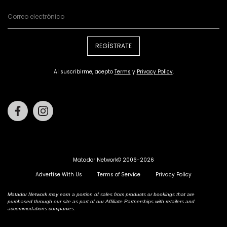
REGÍSTRATE
Al suscribirme, acepto
Terms
y
Privacy Policy
.
Facebook
Instagram
Matador Network© 2006-2026
Advertise With Us
Terms of Service
Privacy Policy
Matador Network may earn a portion of sales from products or bookings that are
purchased through our site as part of our Affiliate Partnerships with retailers and
accommodations companies.