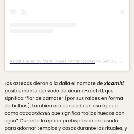
A post shared by Mario Rosas (@marrosbas)
on
Sep 16, 2018 at 9:23am PDT
Los aztecas dieron a la dalia el nombre de
xicamiti
,
posiblemente derivado de xicama-xóchitl, que
significa “flor de camote” (por sus raíces en forma
de bulbos); también era conocida en esa época
como
acocoxóchitl
que significa “tallos huecos con
agua”. Durante la época prehispánica era usada
para adornar templos y casas durante los rituales, y