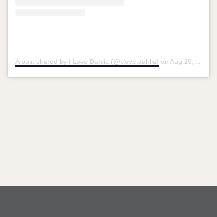
A post shared by I Love Dahlia (@i.love.dahlia)
on
Aug 29, 2019 at 1:16am PDT