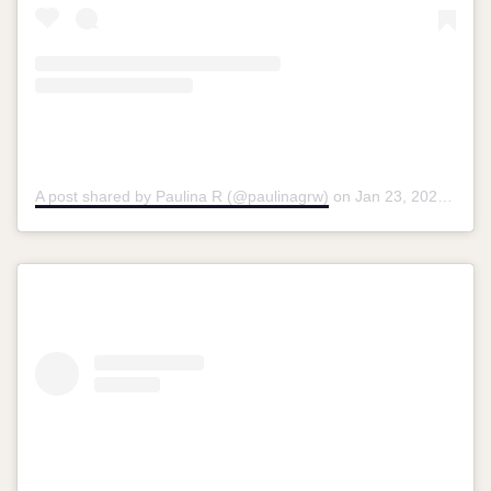
A post shared by Paulina R (@paulinagrw)
on
Jan 23, 2020 at 9:40am PST