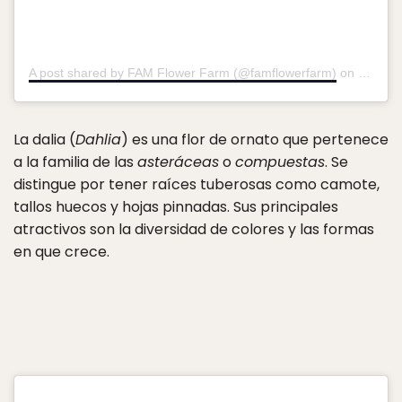
A post shared by FAM Flower Farm (@famflowerfarm)
on
Jul 4, 
La dalia (
Dahlia
) es una flor de ornato que pertenece
a la familia de las
asteráceas
o
compuestas
. Se
distingue por tener raíces tuberosas como camote,
tallos huecos y hojas pinnadas. Sus principales
atractivos son la diversidad de colores y las formas
en que crece.