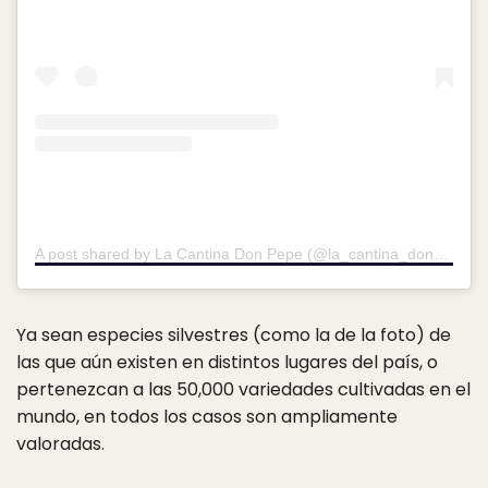
A post shared by La Cantina Don Pepe (@la_cantina_donpepe)
o
Ya sean especies silvestres (como la de la foto) de
las que aún existen en distintos lugares del país, o
pertenezcan a las 50,000 variedades cultivadas en el
mundo, en todos los casos son ampliamente
valoradas.