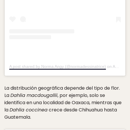
A post shared by Norma Angy (@normadessinatrice)
on
Apr 1, 2019 at 8:16pm PDT
La distribución geográfica depende del tipo de flor.
La
Dahlia macdougallii
, por ejemplo, solo se
identifica en una localidad de Oaxaca, mientras que
la
Dahlia coccinea
crece desde Chihuahua hasta
Guatemala.