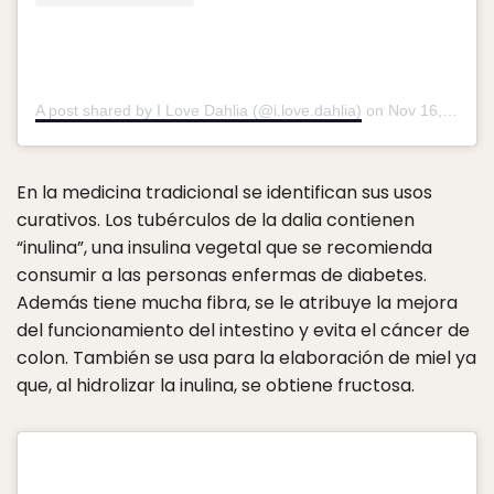
A post shared by I Love Dahlia (@i.love.dahlia)
on
Nov 16, 2019 at 2:00am PST
En la medicina tradicional se identifican sus usos
curativos. Los tubérculos de la dalia contienen
“inulina”, una insulina vegetal que se recomienda
consumir a las personas enfermas de diabetes.
Además tiene mucha fibra, se le atribuye la mejora
del funcionamiento del intestino y evita el cáncer de
colon. También se usa para la elaboración de miel ya
que, al hidrolizar la inulina, se obtiene fructosa.