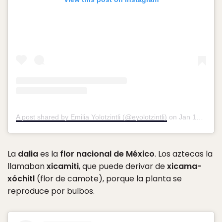
A post shared by Emilia Yolotzintli (@eyolotzintli)
on
Jan 16, 2019 at 4:05pm PST
La
dalia
es la
flor nacional de México
. Los aztecas la
llamaban
xicamiti
, que puede derivar de
xicama-
xóchitl
(flor de camote), porque la planta se
reproduce por bulbos.