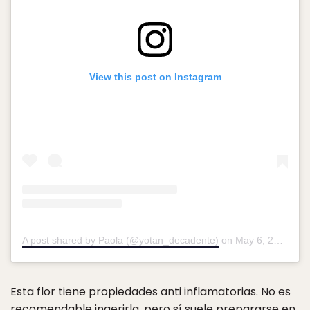
View this post on Instagram
A post shared by Paola (@yotan_decadente)
on
May 6, 2019 at 4:37pm PDT
Esta flor tiene propiedades anti inflamatorias. No es
recomendable ingerirla, pero sí suele prepararse en