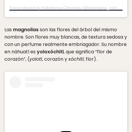
A post shared by Kokedama Colombia (@kokedama_colombia)
o
Las
magnolias
son las flores del árbol del mismo
nombre. Son flores muy blancas, de textura sedosa y
con un perfume realmente embriagador. Su nombre
en náhuatl es
yoloxóchitl
, que significa “flor de
corazón”, (
yolotl
, corazón y
xóchitl
, flor).