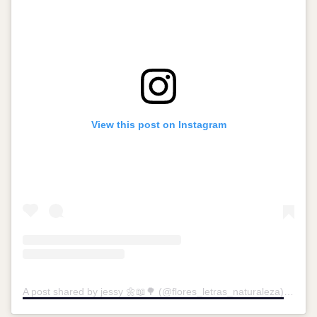
View this post on Instagram
A post shared by jessy 🌼📖🌳 (@flores_letras_naturaleza)
on
May