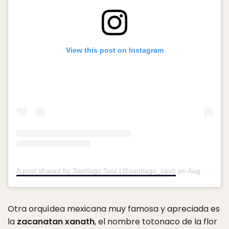
View this post on Instagram
A post shared by Santiago Savi (@santiago_savi)
on
Aug 20, 2018 at 9:30am PDT
Otra orquídea mexicana muy famosa y apreciada es
la
zacanatan xanath
, el nombre totonaco de la flor