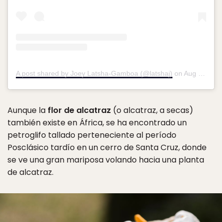
A post shared by Joey Latsha-Gamboa (@latshaj)
on
Aug 19, 2018 at 10:00am PDT
Aunque la
flor de alcatraz
(o alcatraz, a secas)
también existe en África, se ha encontrado un
petroglifo tallado perteneciente al período
Posclásico tardío en un cerro de Santa Cruz, donde
se ve una gran mariposa volando hacia una planta
de alcatraz.