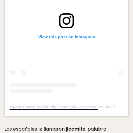
View this post on Instagram
A post shared by Claudia Casas (@clau.casas)
on
Jun 6, 2019 at 7:38am PDT
Los españoles le llamaron
jicamite
, palabra