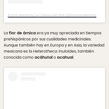
A post shared by La Cámara del Arte (@lacamaradelarte)
on
Jul 
La
flor de árnica
era ya muy apreciada en tiempos
prehispánicos por sus cualidades medicinales.
Aunque también hay en Europa y en Asia, la variedad
mexicana es la
Heterotheca inuloides
, también
conocida como
acáhutal
o
acahual
.