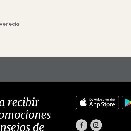
Venecia
a recibir
romociones
Facebook
Instagram
onsejos de