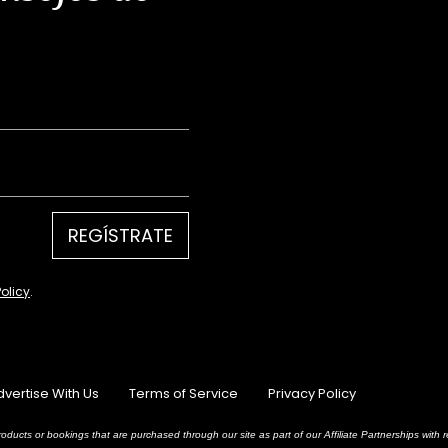
REGÍSTRATE
Policy
.
dvertise With Us
Terms of Service
Privacy Policy
oducts or bookings that are purchased through our site as part of our Affiliate Partnerships wit