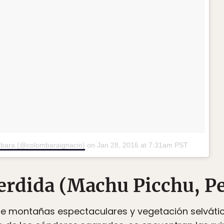
mbara (@colombaraignacio)
on
Jan 28, 2016 at 7:31am PST
erdida (Machu Picchu, P
ntre montañas espectaculares y vegetación selváti