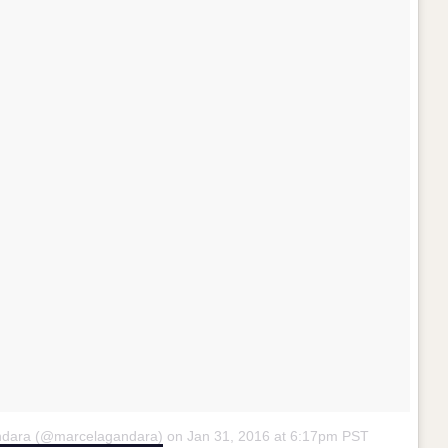
andara (@marcelagandara)
on
Jan 31, 2016 at 6:17pm PST