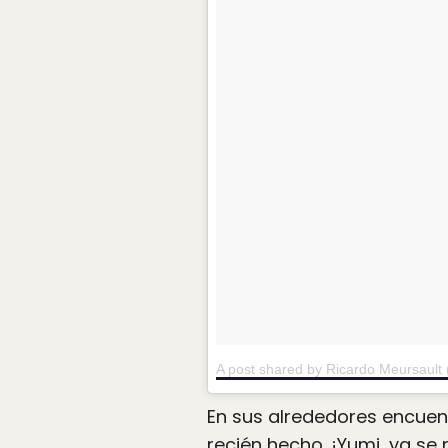
A post shared by Ricardo Meursaul
En sus alrededores encuen
recién hecho. ¡Yumi, ya s