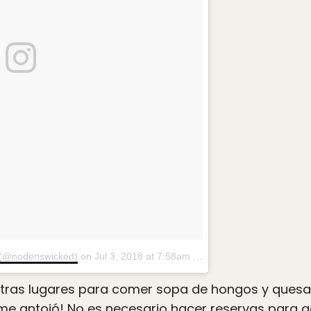
t (@nodenswicked)
on
Jul 3, 2018 at 7:58am PDT
tras lugares para comer sopa de hongos y quesad
e me antojó! No es necesario hacer reservas para 