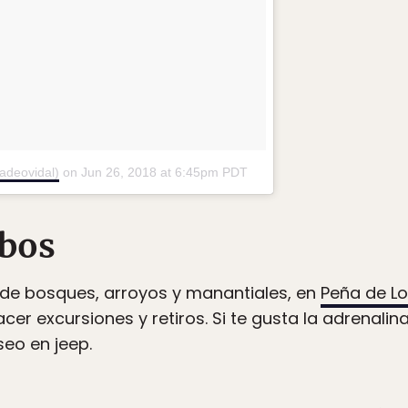
adeovidal)
on
Jun 26, 2018 at 6:45pm PDT
obos
de bosques, arroyos y manantiales, en
Peña de L
er excursiones y retiros. Si te gusta la adrenalin
seo en jeep.