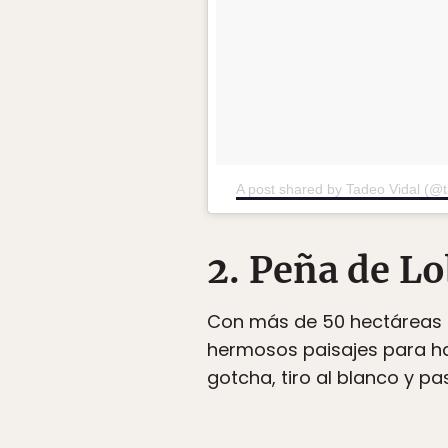
A post shared by Tadeo Vidal (@t
2. Peña de L
Con más de 50 hectáreas 
hermosos paisajes para hac
gotcha, tiro al blanco y pa