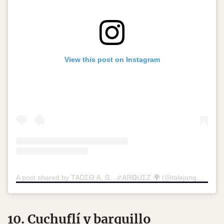
View this post on Instagram
A post shared by TᎪᎠΣᎾ Ꭺ. Ꮆ. ℳᎪᏒℚUΣᏃ 🌍 (@talejangmz)
on
J
10. Cuchuflí y barquillo