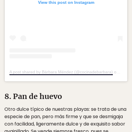
View this post on Instagram
A post shared by Bárbara Méndez (@cocinadebarbara)
on
Jan 2
8. Pan de huevo
Otro dulce típico de nuestras playas: se trata de una
especie de pan, pero más firme y que se desmigaja
con facilidad, ligeramente dulce y de exquisito sabor
avainillado. Se vende siempre fresco, pues se