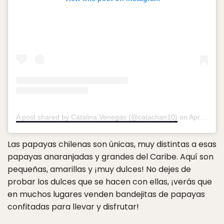
A post shared by Catalina Venegas (@catachan10)
on
Apr 2, 2018 at 9:50am PDT
Las papayas chilenas son únicas, muy distintas a esas
papayas anaranjadas y grandes del Caribe. Aquí son
pequeñas, amarillas y ¡muy dulces! No dejes de
probar los dulces que se hacen con ellas, ¡verás que
en muchos lugares venden bandejitas de papayas
confitadas para llevar y disfrutar!