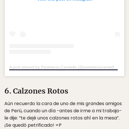
A post shared by Pastelería Candelle (@pasteleriacandelle)
on
Se
6. Calzones Rotos
Aún recuerdo la cara de uno de mis grandes amigos
de Perú, cuando un día -antes de irme a mi trabajo-
le dije: “te dejé unos calzones rotos ahí en la mesa”.
¡Se quedó petrificado! =P