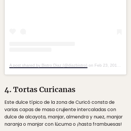
A post shared by Bistro Diaz (@diazbistro)
on
Feb 23, 2018 at 5:24am PST
4. Tortas Curicanas
Este dulce típico de la zona de Curicó consta de
varias capas de masa crujiente intercaladas con
dulce de alcayota, manjar, almendra y nuez, manjar
naranja o manjar con lúcuma o ¡hasta frambuesas!