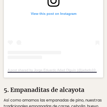
View this post on Instagram
A post shared by Jorge Eduardo Adad Olguín (@jadado10)
on
Ju
5. Empanaditas de alcayota
Así como amamos las empanadas de pino, nuestras
tradicionales empanadas de carne, cebolla, huevo