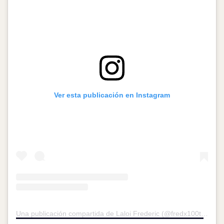
Ver esta publicación en Instagram
Una publicación compartida de Laloi Frederic (@fredx100t)
el
15 