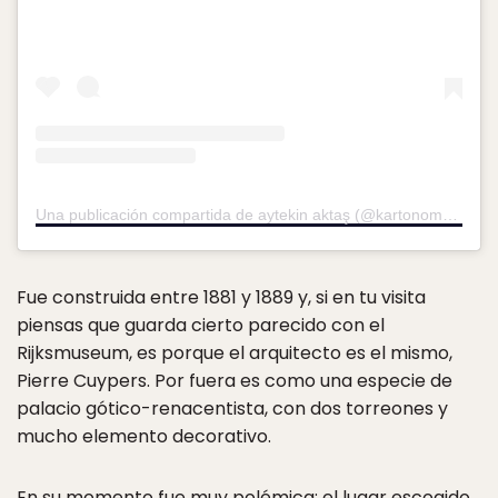
Una publicación compartida de aytekin aktaş (@kartonomuz)
el
6
Fue construida entre 1881 y 1889 y, si en tu visita
piensas que guarda cierto parecido con el
Rijksmuseum, es porque el arquitecto es el mismo,
Pierre Cuypers. Por fuera es como una especie de
palacio gótico-renacentista, con dos torreones y
mucho elemento decorativo.
En su momento fue muy polémica: el lugar escogido,