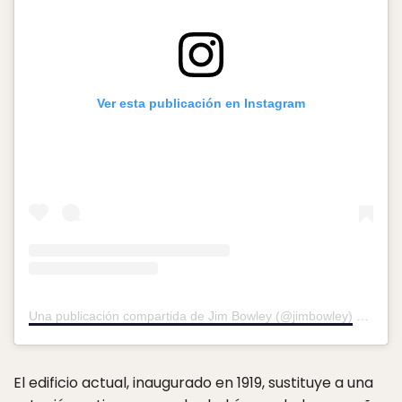
Ver esta publicación en Instagram
Una publicación compartida de Jim Bowley (@jimbowley)
el
16 Se
El edificio actual, inaugurado en 1919, sustituye a una