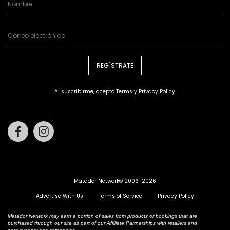
REGÍSTRATE
Al suscribirme, acepto
Terms
y
Privacy Policy
.
Facebook
Instagram
Matador Network© 2006-2026
Advertise With Us
Terms of Service
Privacy Policy
Matador Network may earn a portion of sales from products or bookings that are
purchased through our site as part of our Affiliate Partnerships with retailers and