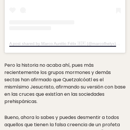
A post shared by Marco Aurélio Félix 🇧🇷 (@marcofhelyx)
on
Oct
Pero la historia no acaba ahí, pues más
recientemente los grupos mormones y demás
sectas han afirmado que Quetzalcóatl es el
mismísimo Jesucristo, afirmando su versión con base
en las cruces que existían en las sociedades
prehispánicas.
Bueno, ahora lo sabes y puedes desmentir a todos
aquellos que tienen la falsa creencia de un profeta