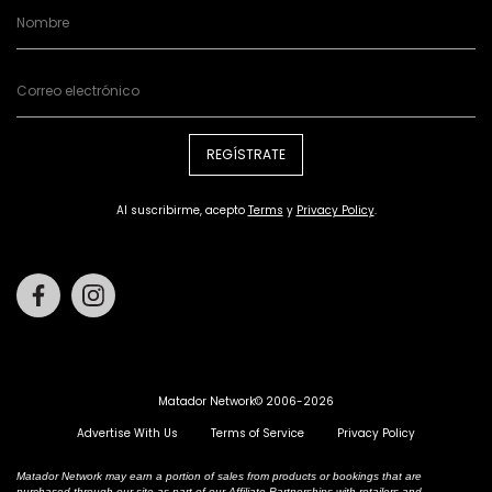
REGÍSTRATE
Al suscribirme, acepto
Terms
y
Privacy Policy
.
Facebook
Instagram
Matador Network© 2006-2026
Advertise With Us
Terms of Service
Privacy Policy
Matador Network may earn a portion of sales from products or bookings that are
purchased through our site as part of our Affiliate Partnerships with retailers and