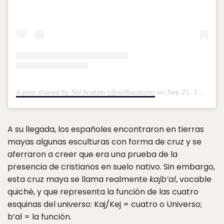
A post shared by Sol Acatzin (@sol6acatzin)
on
Sep 21, 2015 at 5:24pm PDT
A su llegada, los españoles encontraron en tierras
mayas algunas esculturas con forma de cruz y se
aferraron a creer que era una prueba de la
presencia de cristianos en suelo nativo. Sin embargo,
esta cruz maya se llama realmente
kajb’al
, vocable
quiché, y que representa la función de las cuatro
esquinas del universo: Kaj/Kej = cuatro o Universo;
b’al = la función.