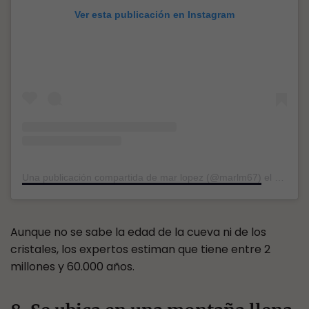
Ver esta publicación en Instagram
Una publicación compartida de mar lopez (@marlm67)
el
27 Nov,
Aunque no se sabe la edad de la cueva ni de los
cristales, los expertos estiman que tiene entre 2
millones y 60.000 años.