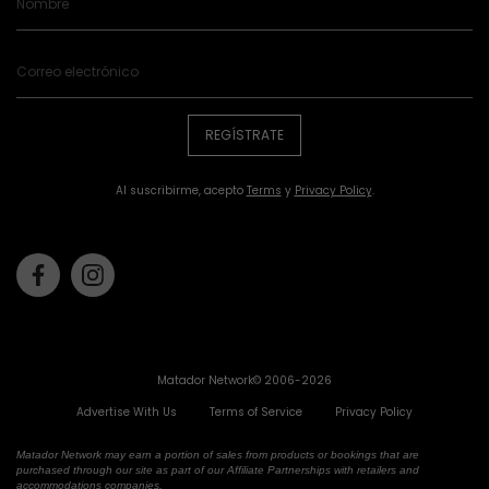
REGÍSTRATE
Al suscribirme, acepto
Terms
y
Privacy Policy
.
Facebook
Instagram
Matador Network© 2006-2026
Advertise With Us
Terms of Service
Privacy Policy
Matador Network may earn a portion of sales from products or bookings that are
purchased through our site as part of our Affiliate Partnerships with retailers and
accommodations companies.