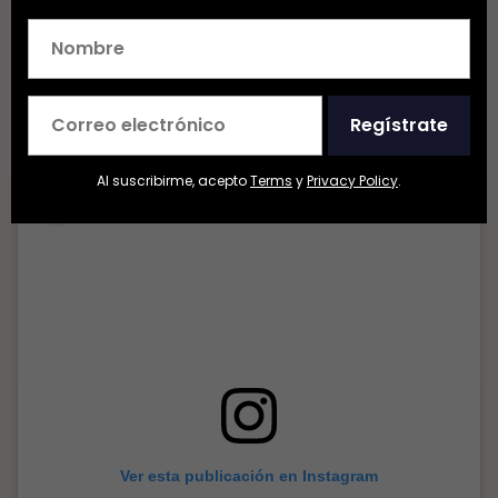
habilitado para ello.
6. Se formó gracias a un proceso
Regístrate
mixto kárstico-hidrotermal
Al suscribirme, acepto
Terms
y
Privacy Policy
.
Ver esta publicación en Instagram