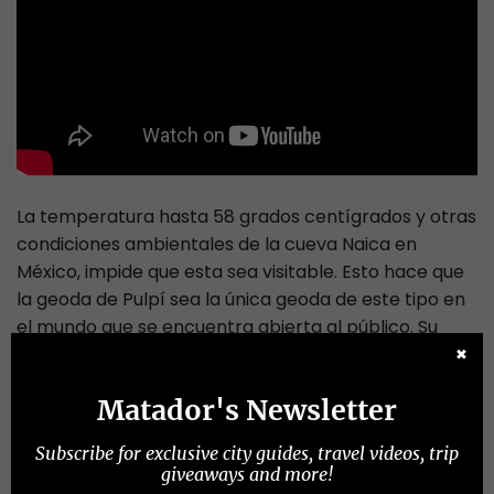
La temperatura hasta 58 grados centígrados y otras
condiciones ambientales de la cueva Naica en
México, impide que esta sea visitable. Esto hace que
la geoda de Pulpí sea la única geoda de este tipo en
el mundo que se encuentra abierta al público. Su
apertura, previo estudio y medidas de conservación
✖
y de prevención, tuvo lugar el verano de 2019. En la
Matador's Newsletter
actualidad, debido a la gran demanda de visitas y al
número reducido de personas por grupo que se ha
Subscribe for exclusive city guides, travel videos, trip
establecido por visita, se recomienda que se haga
giveaways and more!
una reserva previa a través de la
web
que se ha