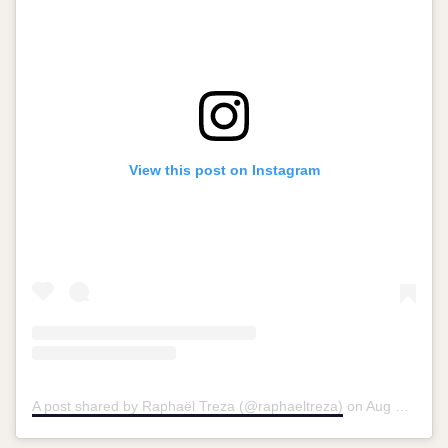
View this post on Instagram
A post shared by Raphaël Treza (@raphaeltreza)
on
Aug 31, 2015 at 8:42am PDT