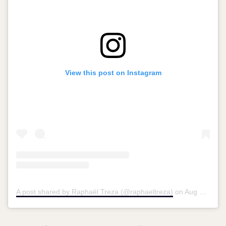
View this post on Instagram
A post shared by Raphaël Treza (@raphaeltreza)
on
Aug 31, 2015 at 1:50pm PDT