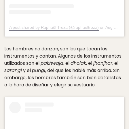
A post shared by Raphaël Treza (@raphaeltreza)
on
Aug 31, 2015 at 1:22pm PDT
Los hombres no danzan, son los que tocan los
instrumentos y cantan. Algunos de los instrumentos
utilizados son el
pakhwaja
, el
dholak
, el
jhanjhar
, el
sarangi
y el
pungi
, del que les hablé más arriba. Sin
embargo, los hombres también son bien detallistas
a la hora de diseñar y elegir su vestuario.