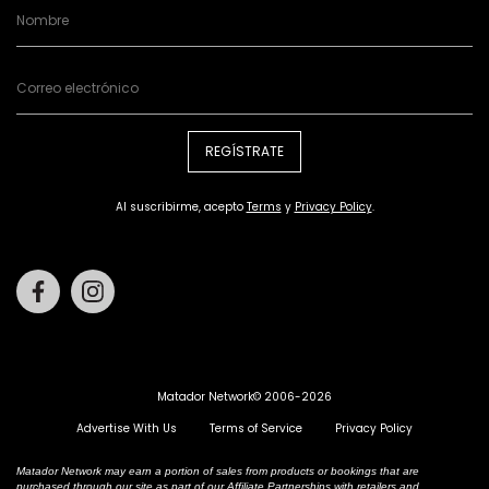
REGÍSTRATE
Al suscribirme, acepto
Terms
y
Privacy Policy
.
Facebook
Instagram
Matador Network© 2006-2026
Advertise With Us
Terms of Service
Privacy Policy
Matador Network may earn a portion of sales from products or bookings that are
purchased through our site as part of our Affiliate Partnerships with retailers and