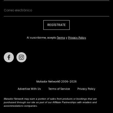
REGÍSTRATE
Al suscribirme, acepto
Terms
y
Privacy Policy
.
Facebook
Instagram
Matador Network© 2006-2026
Advertise With Us
Terms of Service
Privacy Policy
Matador Network may earn a portion of sales from products or bookings that are
purchased through our site as part of our Affiliate Partnerships with retailers and
accommodations companies.