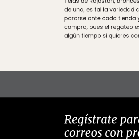
Telas de Rajastán, bronces
de uno, es tal la variedad
pararse ante cada tienda y
compra, pues el regateo es
algún tiempo si quieres co
Regístrate par
correos con p