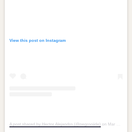
View this post on Instagram
A post shared by Hector Alejandro (@negrooiide)
on
Mar 28, 2016 at 5:22pm PDT