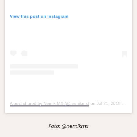
View this post on Instagram
A post shared by Nemik MX (@nemikmx)
on
Jul 21, 2018 at 9:20am PDT
Foto: @nemikmx