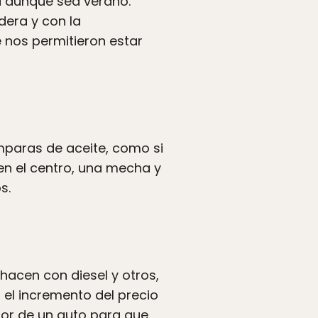
 aunque sea verano.
dera y con la
e nos permitieron estar
mparas de aceite, como si
en el centro, una mecha y
s.
hacen con diesel y otros,
 el incremento del precio
otor de un auto para que