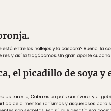
oronja.
e está entre los hollejos y la cáscara? Bueno, l
e res y así la tragábamos. Un gran aporte cubano 
a, el picadillo de soya y 
tec de toronja, Cuba es un país carnívoro, y al go
rtido de alimentos rarísimos y asquerosos para s
dientes son secretos. Eso sí, qué desafío era coci