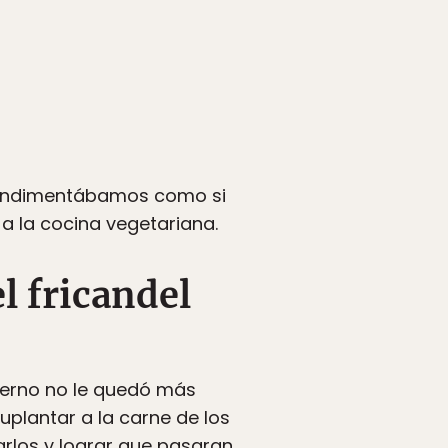
a condimentábamos como si
a la cocina vegetariana.
el fricandel
bierno no le quedó más
uplantar a la carne de los
narlos y lograr que pasaran