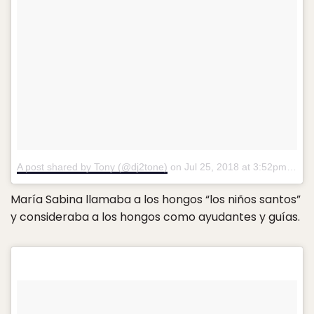
A post shared by Tony (@dj2tone)
on
Jul 25, 2018 at 3:52pm PDT
María Sabina llamaba a los hongos “los niños santos”
y consideraba a los hongos como ayudantes y guías.