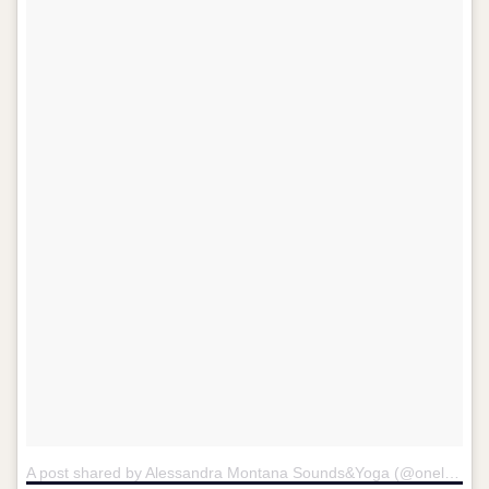
A post shared by Alessandra Montana Sounds&Yoga (@oneloveonesoundonepractice)