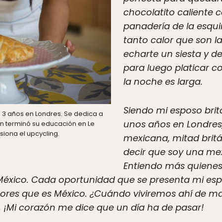
chocolatito caliente c
panadería de la esquin
tanto calor que son l
echarte un siesta y de
para luego platicar 
la noche es larga.
Siendo mi esposo brit
o. 3 años en Londres. Se dedica a
unos años en Londres
n terminó su educación en Le
siona el upcycling.
mexicana, mitad brit
decir que soy una m
Entiendo más quienes
 México. Cada oportunidad que se presenta mi e
sabores que es México. ¿Cuándo viviremos ahí de 
r. ¡Mi corazón me dice que un día ha de pasar!