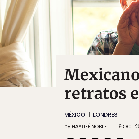
Mexicanos
retratos e
MÉXICO
LONDRES
by
HAYDEÉ NOBLE
9 OCT 2