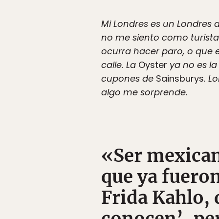
Mi Londres es un Londres d
no me siento como turista
ocurra hacer paro, o que e
calle. La
Oyster
ya no es la
cupones de
Sainsburys
. L
algo me sorprende.
«Ser mexican
que ya fuero
Frida Kahlo, 
conocen’, pe