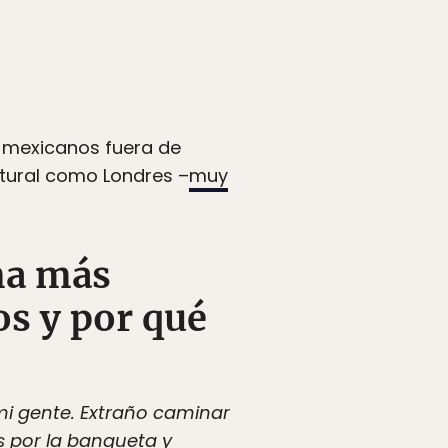
r mexicanos fuera de
ltural como Londres –
muy
na más
s y por qué
mi gente. Extraño caminar
s por la banqueta y