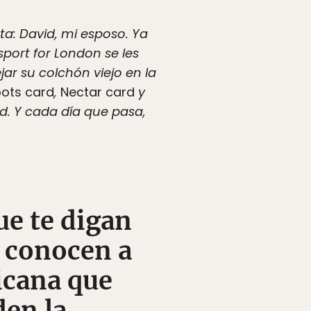
ta: David, mi esposo. Ya
port for London se les
jar su colchón viejo en la
ots card
,
Nectar card
y
d. Y cada día que pasa,
ue te digan
e conocen a
icana que
den la