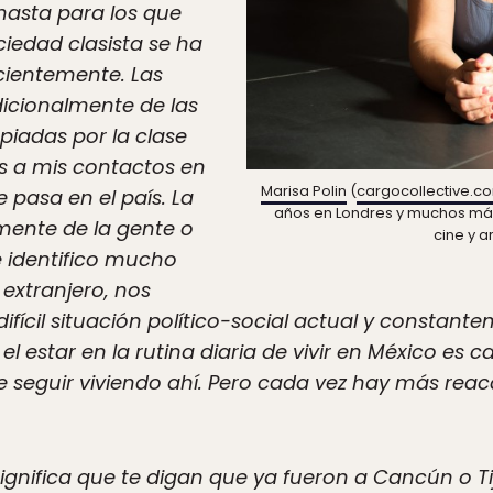
hasta para los que
ciedad clasista se ha
icientemente. Las
dicionalmente de las
piadas por la clase
as a mis contactos en
Marisa Polin
(
cargocollective.c
e pasa en el país. La
años en Londres y muchos más
mente de la gente o
cine y ar
e identifico mucho
extranjero, nos
fícil situación político-social actual y consta
l estar en la rutina diaria de vivir en México es c
seguir viviendo ahí. Pero cada vez hay más reac
ignifica que te digan que ya fueron a Cancún o 