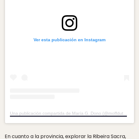
Ver esta publicación en Instagram
Una publicación compartida de María G. Dono (@moffduty)
el
19
En cuanto a la provincia, explorar la Ribeira Sacra,