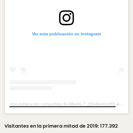
Ver esta publicación en Instagram
Una publicación compartida de Alberto T. (@albertico89)
el
19 Ag
Visitantes en la primera mitad de 2019: 177.392