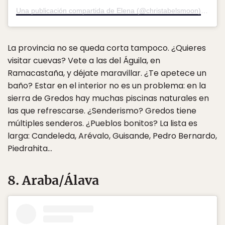
Una publicación compartida de Elena (@christabelsmoon)
el
20 J
La provincia no se queda corta tampoco. ¿Quieres
visitar cuevas? Vete a las del Águila, en
Ramacastaña, y déjate maravillar. ¿Te apetece un
baño? Estar en el interior no es un problema: en la
sierra de Gredos hay muchas piscinas naturales en
las que refrescarse. ¿Senderismo? Gredos tiene
múltiples senderos. ¿Pueblos bonitos? La lista es
larga: Candeleda, Arévalo, Guisande, Pedro Bernardo,
Piedrahita…
8. Araba/Álava