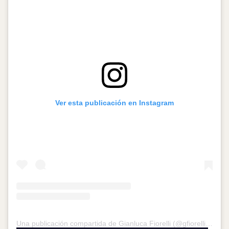
Ver esta publicación en Instagram
Una publicación compartida de Gianluca Fiorelli (@gfiorelli)
el
16 