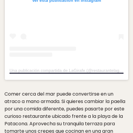
Ver esta publicación en Instagram
Una publicación compartida de LaGirafe (@restaurantelagirafe)
e
Comer cerca del mar puede convertirse en un
atraco a mano armada. Si quieres cambiar la paella
por una comida diferente, puedes pasarte por este
curioso restaurante ubicado frente a la playa de la
Patacona. Aprovecha su tranquila terraza para
tomarte unos crepes que cocinan en una gran