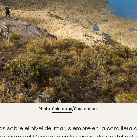
Photo:
Saintdags
/Shutterstock
s sobre el nivel del mar, siempre en la cordillera
n Isidro del General, y es la cereza del pastel del