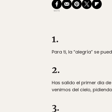
6475
1.
Para ti, la “alegría” se p
2.
Has salido el primer dia 
venimos del cielo, pidiend
3.