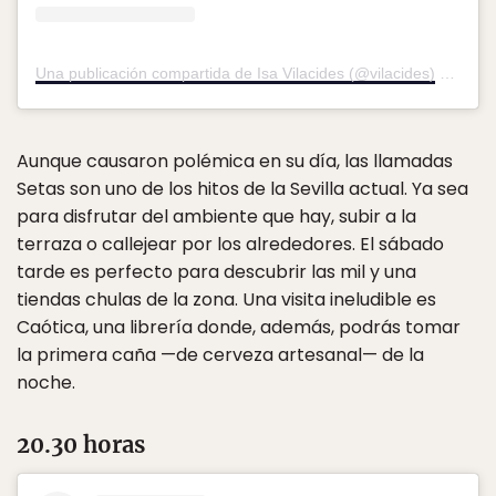
Una publicación compartida de Isa Vilacides (@vilacides)
el
4 Sep
Aunque causaron polémica en su día, las llamadas
Setas son uno de los hitos de la Sevilla actual. Ya sea
para disfrutar del ambiente que hay, subir a la
terraza o callejear por los alrededores. El sábado
tarde es perfecto para descubrir las mil y una
tiendas chulas de la zona. Una visita ineludible es
Caótica, una librería donde, además, podrás tomar
la primera caña —de cerveza artesanal— de la
noche.
20.30 horas