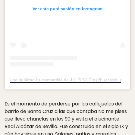
Ver esta publicación en Instagram
Una publicación compartida de J ☾ S S I C A (@_jessisd_)
el
23 O
Es el momento de perderse por las callejuelas del
barrio de Santa Cruz a las que cantaba No me pises
que llevo chanclas en los 90 y visita el alucinante
Real Alcázar de Sevilla. Fue construido en el siglo IX y
aún hoy sigue en uso. Salones, patios y murallas