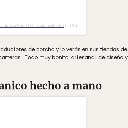
sa da Avó Berta (@casadaavoberta)
el
10 Jul, 2019 a las 8:55 PDT
oductores de corcho y lo verás en sus tiendas de
carteras… Todo muy bonito, artesanal, de diseño y
banico hecho a mano