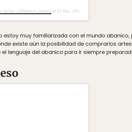
ix SeSan (@felixuco_sesan)
el
22 Mar, 2019 a las 1:38 PDT
 estoy muy familiarizada con el mundo abanico, p
nde existe aún la posibilidad de comprarlos artesa
el lenguaje del abanico para ir siempre preparad
ueso