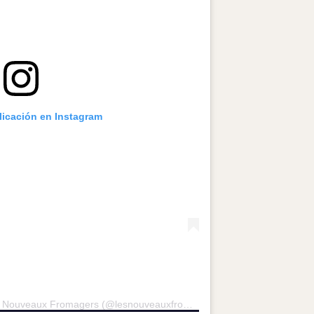
licación en Instagram
Una publicación compartida de Les Nouveaux Fromagers (@lesnouveauxfromagers)
el
30 Ago, 2019 a la