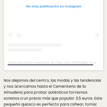
Ver esta publicación en Instagram
Una publicación compartida de Clive Lillie (@clivelillie71)
el
26 Se
Nos alejamos del centro, las modas y las tendencias
y nos acercamos hasta el Cementerio de la
Almudena para probar auténticos torreznos
sorianos a un precio más que popular: 3,5 euros. Este
pequeño quiosco es perfecto para cañear, tomar