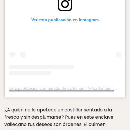
Ver esta publicación en Instagram
Una publicación compartida de carlomami (@carlomami)
el
25 Se
¿A quién no le apetece un costillar sentado a la
fresca y sin desplumarse? Pues en este enclave
vallecano tus deseos son órdenes. El culmen