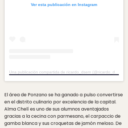
Ver esta publicación en Instagram
Una publicación compartida de ricardo_dsem (@ricardo_dsem)
e
El área de Ponzano se ha ganado a pulso convertirse
en el distrito culinario por excelencia de la capital.
Alma Chelí es uno de sus alumnos aventajados
gracias a la cecina con parmesano, el carpaccio de
gamba blanca y sus croquetas de jamón meloso. De