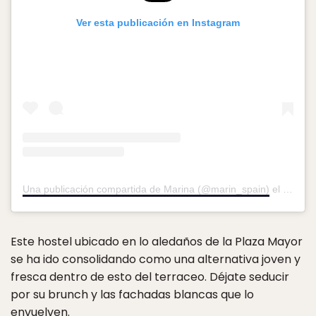
Ver esta publicación en Instagram
Una publicación compartida de Marina (@marin_spain)
el
20 Jul,
Este hostel ubicado en lo aledaños de la Plaza Mayor
se ha ido consolidando como una alternativa joven y
fresca dentro de esto del terraceo. Déjate seducir
por su brunch y las fachadas blancas que lo
envuelven.