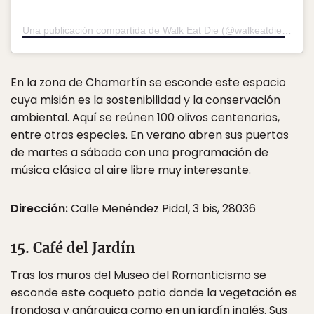
Una publicación compartida de Walk Eat Die (@walkeatdie)
el
30 
En la zona de Chamartín se esconde este espacio
cuya misión es la sostenibilidad y la conservación
ambiental. Aquí se reúnen 100 olivos centenarios,
entre otras especies. En verano abren sus puertas
de martes a sábado con una programación de
música clásica al aire libre muy interesante.
Dirección:
Calle Menéndez Pidal, 3 bis, 28036
15. Café del Jardín
Tras los muros del Museo del Romanticismo se
esconde este coqueto patio donde la vegetación es
frondosa y anárquica como en un jardín inglés. Sus