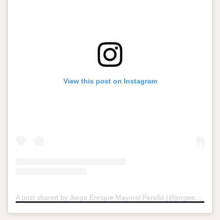
View this post on Instagram
A post shared by Jorge Enrique Mayoral Perelló (@jorgeenriquemayoralperello)