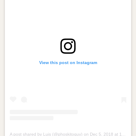
View this post on Instagram
A post shared by Luis (@phoskitoguy)
on
Dec 5, 2018 at 11:23pm PST