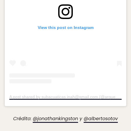
View this post on Instagram
A post shared by subacuaticas.inah@gmail.com (@arqueologia_subacuatica_inah)
Crédito:
@jonathankingston
y
@albertosotov