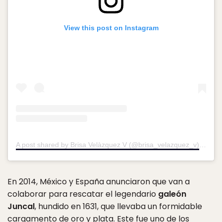
View this post on Instagram
A post shared by Brisa Velàzquez V (@brisa_velazquez_v)
on
Nov
En 2014, México y España anunciaron que van a
colaborar para rescatar el legendario
galeón
Juncal
, hundido en 1631, que llevaba un formidable
cargamento de oro y plata. Este fue uno de los