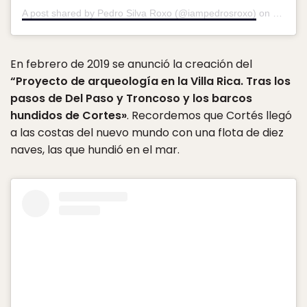
A post shared by Pedro Silva Roxo (@iampedrosroxo)
on
Oct 9, 
En febrero de 2019 se anunció la creación del
“Proyecto de arqueología en la Villa Rica. Tras los
pasos de Del Paso y Troncoso y los barcos
hundidos de Cortes»
. Recordemos que Cortés llegó
a las costas del nuevo mundo con una flota de diez
naves, las que hundió en el mar.