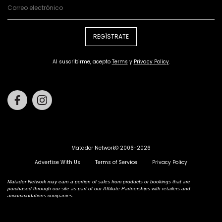
REGÍSTRATE
Al suscribirme, acepto
Terms
y
Privacy Policy
.
Facebook
Instagram
Matador Network© 2006-2026
Advertise With Us
Terms of Service
Privacy Policy
Matador Network may earn a portion of sales from products or bookings that are
purchased through our site as part of our Affiliate Partnerships with retailers and
accommodations companies.