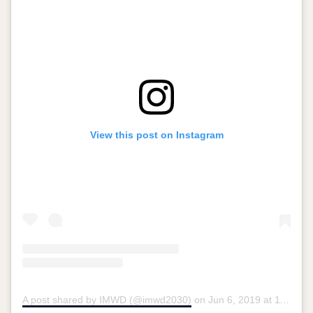
View this post on Instagram
A post shared by IMWD (@imwd2030)
on
Jun 6, 2019 at 11:42am PDT