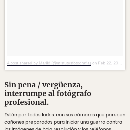
A post shared by Mariló (@mistutusfotografia)
on
Feb 22, 2018 at 10:08pm PST
Sin pena / vergüenza,
interrumpe al fotógrafo
profesional.
Están por todos lados: con sus cámaras que parecen
cañones preparados para iniciar una guerra contra
las imágenes de baja resolución y los
teléfonos