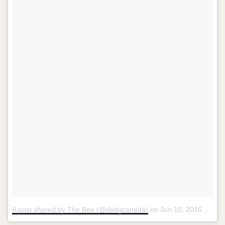
A post shared by The Bee (@debgcanada)
on
Jun 10, 2016 at 4:55am PDT