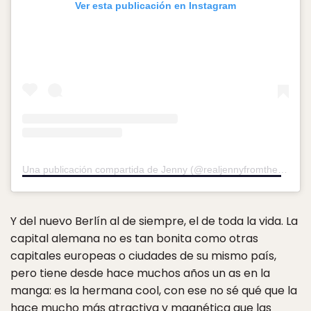
Ver esta publicación en Instagram
Una publicación compartida de Jenny (@realjennyfromthe)
el
27 
Y del nuevo Berlín al de siempre, el de toda la vida. La
capital alemana no es tan bonita como otras
capitales europeas o ciudades de su mismo país,
pero tiene desde hace muchos años un as en la
manga: es la hermana cool, con ese no sé qué que la
hace mucho más atractiva y magnética que las