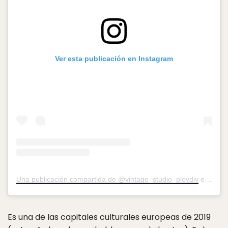
Ver esta publicación en Instagram
Una publicación compartida de @vintage_studio_plovdiv
el
20 Di
Es una de las capitales culturales europeas de 2019