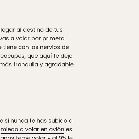
legar al destino de tus
 vas a volar por primera
e tiene con los nervios de
reocupes, que aquí te dejo
más tranquila y agradable.
 si nunca te has subido a
l
miedo a volar en avión
es
anos teme volar y al 9% le