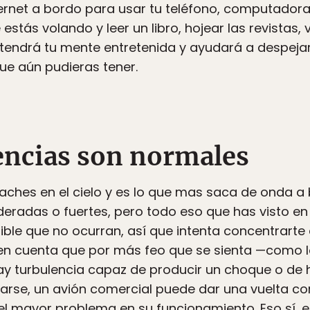
ternet a bordo para usar tu teléfono, computadora 
tás volando y leer un libro, hojear las revistas, 
endrá tu mente entretenida y ayudará a despejar
e aún pudieras tener.
lencias son normales
ches en el cielo y es lo que mas saca de onda a 
adas o fuertes, pero todo eso que has visto en De
ible que no ocurran, así que intenta concentrarte
 en cuenta que por más feo que se sienta —como l
hay turbulencia capaz de producir un choque o de 
tearse, un avión comercial puede dar una vuelta 
el mayor problema en su funcionamiento. Eso sí, 