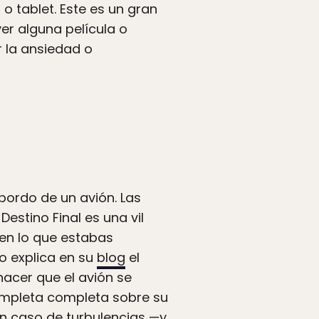
o tablet. Este es un gran
ver alguna película o
 la ansiedad o
bordo de un avión. Las
stino Final es una vil
 en lo que estabas
o explica en su
blog
el
hacer que el avión se
completa completa sobre su
en caso de turbulencias —y