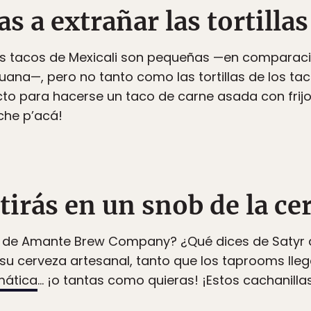
s a extrañar las tortilla
 los tacos de Mexicali son pequeñas —en comparació
juana—, pero no tanto como las tortillas de los tac
to para hacerse un taco de carne asada con frijol
che p’acá!
tirás en un snob de la ce
 de Amante Brew Company? ¿Qué dices de Satyr d
su cerveza artesanal, tanto que los taprooms lle
mática
… ¡o tantas como quieras! ¡Estos cachanilla