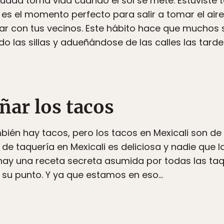
iudad toma vida cuando el sol se mete. Estuviste 
e es el momento perfecto para salir a tomar el aire,
rear con tus vecinos. Este hábito hace que muchos
 las sillas y adueñándose de las calles las tarde
añar los tacos
mbién hay tacos, pero los tacos en Mexicali son d
 de taquería en Mexicali es deliciosa y nadie que
hay una receta secreta asumida por todas las taq
 su punto. Y ya que estamos en eso…