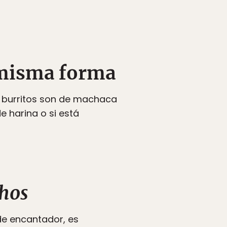
a misma forma
os burritos son de machaca
e harina o si está
hos
de encantador, es