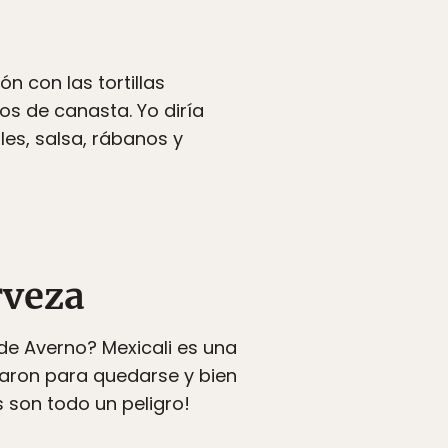
s
n con las tortillas
os de canasta. Yo diría
es, salsa, rábanos y
rveza
e Averno? Mexicali es una
garon para quedarse y bien
s son todo un peligro!