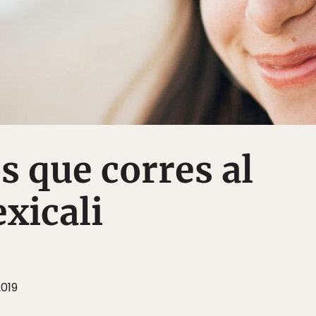
s que corres al
exicali
2019