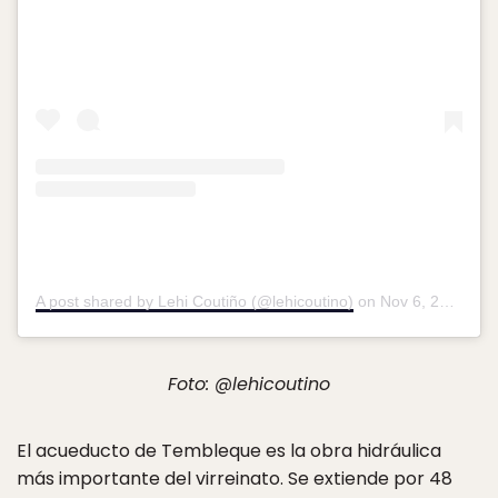
A post shared by Lehi Coutiño (@lehicoutino)
on
Nov 6, 2016 at 8:57pm PST
Foto: @lehicoutino
El acueducto de Tembleque es la obra hidráulica
más importante del virreinato. Se extiende por 48