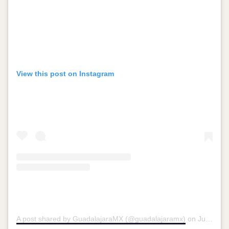
View this post on Instagram
A post shared by GuadalajaraMX (@guadalajaramx)
on
Jun 11, 2018 at 9:18am PDT