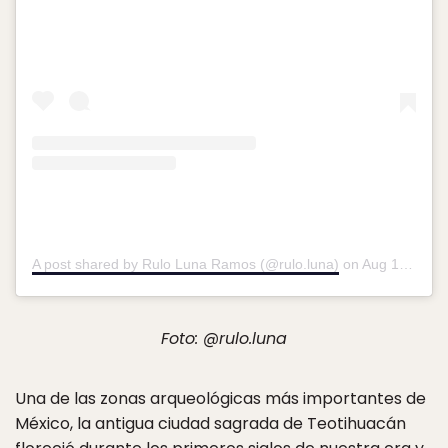
A post shared by Rulo Luna Ramos (@rulo.luna)
on
Aug 13, 2018 at 7:41pm PDT
Foto: @rulo.luna
Una de las zonas arqueológicas más importantes de
México, la antigua ciudad sagrada de Teotihuacán