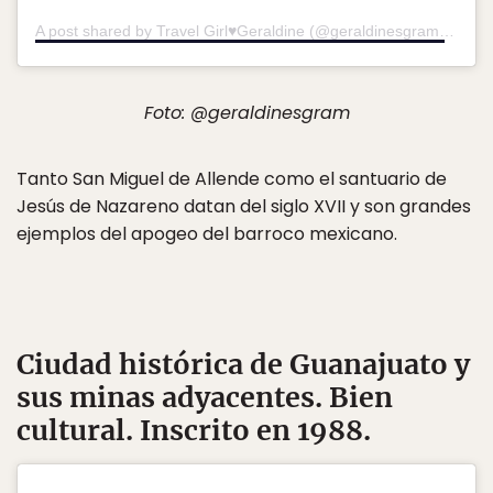
A post shared by Travel Girl♥️Geraldine (@geraldinesgram)
on
De
Foto: @geraldinesgram
Tanto San Miguel de Allende como el santuario de
Jesús de Nazareno datan del siglo XVII y son grandes
ejemplos del apogeo del barroco mexicano.
Ciudad histórica de Guanajuato y
sus minas adyacentes
. Bien
cultural. Inscrito en 1988.