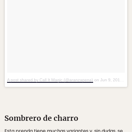
A post shared by Call It Magic (@aranzapena)
on
Jun 9, 2016 at 10:05pm PDT
Sombrero de charro
Esta prenda tiene muchas variantes y, sin dudas, se