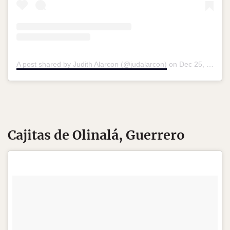
A post shared by Judith Alarcon (@judalarcon)
on
Dec 25, 2017 at 12:46pm PST
Cajitas de Olinalá, Guerrero