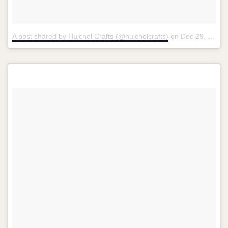
A post shared by Huichol Crafts (@huicholcrafts)
on
Dec 29, 2016 at 9:29am PST