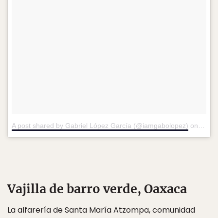
A post shared by Gabriel López García (@iamgabolopez)
on
Nov 2
Vajilla de barro verde, Oaxaca
La alfarería de Santa María Atzompa, comunidad