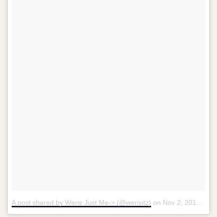
A post shared by Weris Just Me->‍ (@werisitz)
on
Nov 2, 2016 at 8:45pm PDT