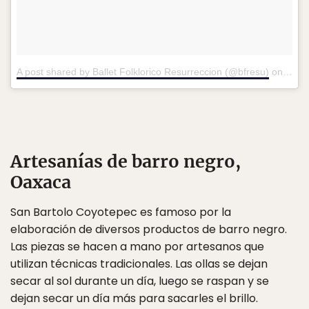
A post shared by Ballet Folklorico Resurreccion (@bfresu)
on
Nov 
Artesanías de barro negro,
Oaxaca
San Bartolo Coyotepec es famoso por la
elaboración de diversos productos de barro negro.
Las piezas se hacen a mano por artesanos que
utilizan técnicas tradicionales. Las ollas se dejan
secar al sol durante un día, luego se raspan y se
dejan secar un día más para sacarles el brillo.