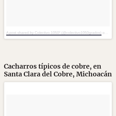
A post shared by Colectivo 1050* (@colectivo1050grados)
on
Apr 
Cacharros típicos de cobre, en
Santa Clara del Cobre, Michoacán