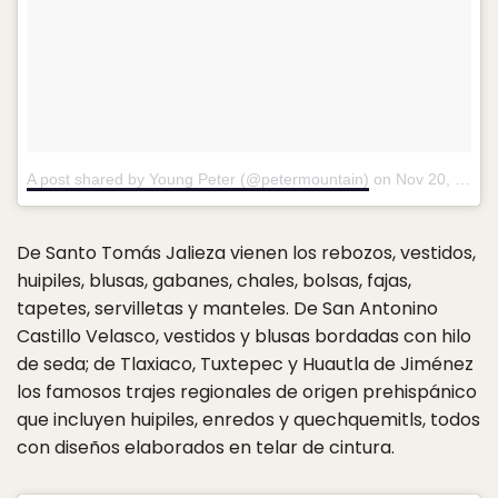
A post shared by Young Peter (@petermountain)
on
Nov 20, 2016 at 2:58pm PST
De Santo Tomás Jalieza vienen los rebozos, vestidos,
huipiles, blusas, gabanes, chales, bolsas, fajas,
tapetes, servilletas y manteles. De San Antonino
Castillo Velasco, vestidos y blusas bordadas con hilo
de seda; de Tlaxiaco, Tuxtepec y Huautla de Jiménez
los famosos trajes regionales de origen prehispánico
que incluyen huipiles, enredos y quechquemitls, todos
con diseños elaborados en telar de cintura.