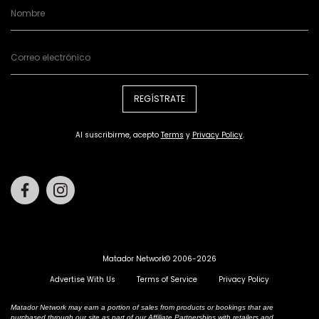
REGÍSTRATE
Al suscribirme, acepto
Terms
y
Privacy Policy
.
Facebook
Instagram
Matador Network© 2006-2026
Advertise With Us
Terms of Service
Privacy Policy
Matador Network may earn a portion of sales from products or bookings that are
purchased through our site as part of our Affiliate Partnerships with retailers and