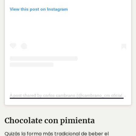
View this post on Instagram
A post shared by carlos cambrano (@cambrano_cm.oficial)
on
Se
Chocolate con pimienta
Quizás la forma más tradicional de beber el