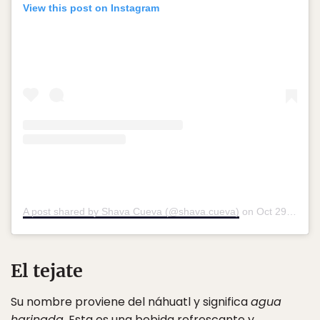
View this post on Instagram
A post shared by Shava Cueva (@shava.cueva)
on
Oct 29, 2018 at 7:15am PDT
El tejate
Su nombre proviene del náhuatl y significa
agua
harinada
. Esta es una bebida refrescante y