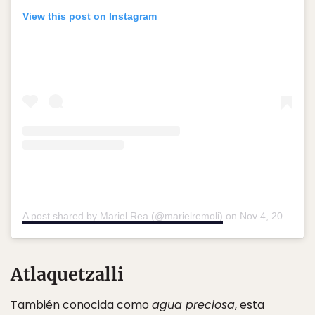
View this post on Instagram
A post shared by Mariel Rea (@marielremoli)
on
Nov 4, 2018 at 5:40pm PST
Atlaquetzalli
También conocida como
agua preciosa
, esta