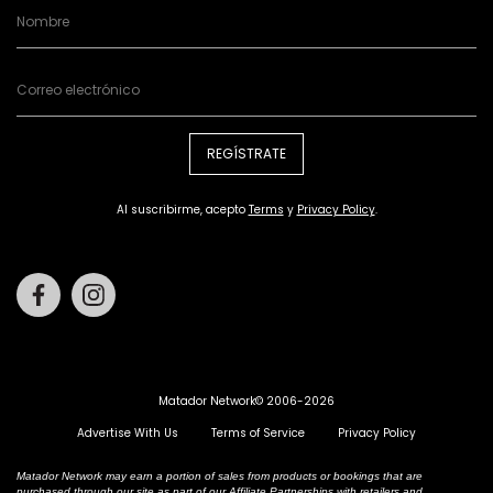
REGÍSTRATE
Al suscribirme, acepto
Terms
y
Privacy Policy
.
Facebook
Instagram
Matador Network© 2006-2026
Advertise With Us
Terms of Service
Privacy Policy
Matador Network may earn a portion of sales from products or bookings that are
purchased through our site as part of our Affiliate Partnerships with retailers and