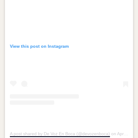
View this post on Instagram
A post shared by De Voz En Boca (@devozenboca)
on
Apr 25, 2015 at 6:54pm PDT