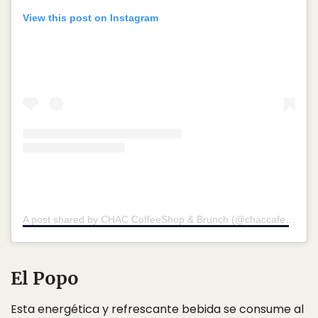
View this post on Instagram
A post shared by CHAC CoffeeShop & Brunch (@chaccafe)
on
Oc
El Popo
Esta energética y refrescante bebida se consume al