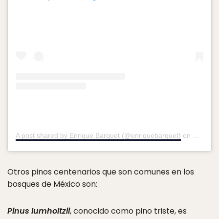
A post shared by Enrique Barquet (@enriquebarquet)
on
Nov 27,
Otros pinos centenarios que son comunes en los
bosques de México son:
Pinus lumholtzii
, conocido como pino triste, es