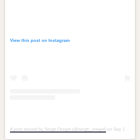
View this post on Instagram
A post shared by Sergh Oregel (@sergh_oregel)
on
Sep 14, 2019 at 1:51pm PDT