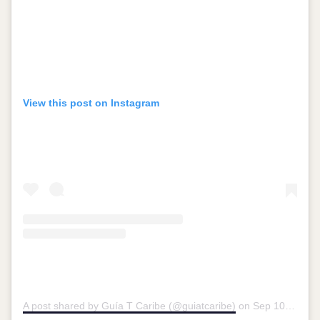
View this post on Instagram
A post shared by Guía T Caribe (@guiatcaribe)
on
Sep 10, 2016 at 9:58am PDT