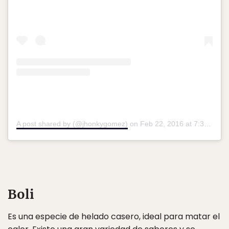
A post shared by (@jhonkygomez)
on
Feb 22, 2016 at 7:37am PST
Boli
Es una especie de helado casero, ideal para matar el