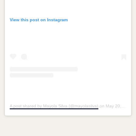
View this post on Instagram
A post shared by Mayola Silva (@mayolasilva)
on
May 20, 2016 at 8:02pm PDT