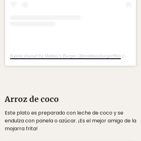
A post shared by Matteo’s Burger (@matteosburgerffm)
on
Feb 4
Arroz de coco
Este plato es preparado con leche de coco y se
endulza con panela o azúcar. ¡Es el mejor amigo de la
mojarra frita!