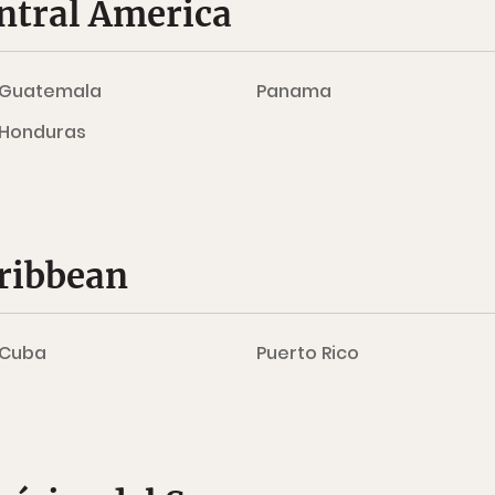
entral America
Guatemala
Panama
Honduras
aribbean
Cuba
Puerto Rico