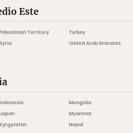
edio Este
Palestinian Territory
Turkey
Syria
United Arab Emirates
ia
Indonesia
Mongolia
Japan
Myanmar
Kyrgyzstan
Nepal