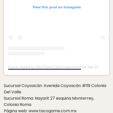
View this post on Instagram
A post shared by TacoGame (@tacogamemx)
on
Sep 24, 2018 at 5:05pm PDT
Sucursal Coyoacán: Avenida Coyoacán #119 Colonia
Del Valle
Sucursal Roma: Nayarit 27 esquina Monterrey,
Colonia Roma
Página web:
www.tacogame.com.mx