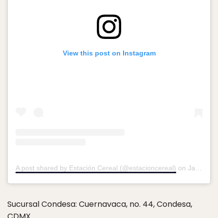
View this post on Instagram
A post shared by Estación Cereal (@estacioncereal)
on
Jan 5, 2019 at 10:29am PST
Sucursal Condesa: Cuernavaca, no. 44, Condesa,
CDMX