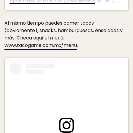
A post shared by TacoGame (@tacogamemx)
on
Jun 5, 2018 at 6:35pm PDT
Al mismo tiempo puedes comer tacos
(obviamente), snacks, hamburguesas, ensaladas y
más. Checa aquí el menú:
www.tacogame.com.mx/menu
.