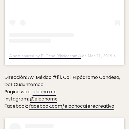
A post shared by El Ocho (@elochomx)
on
Mar 21, 2019 at 9:39am PDT
Dirección: Av. México #111, Col. Hipódromo Condesa,
Del. Cuauhtémoc.
Página web:
elocho.mx
Instagram:
@elochomx
Facebook:
facebook.com/elochocaferecreativo