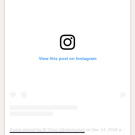
View this post on Instagram
A post shared by El Ocho (@elochomx)
on
Dec 14, 2018 at 10:35am PST