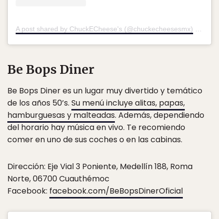
A post shared by ChuckECheese's (@chuckecheesesmx)
on
Mar 
Be Bops Diner
Be Bops Diner es un lugar muy divertido y temático
de los años 50’s.
Su menú incluye alitas, papas,
hamburguesas y malteadas
. Además, dependiendo
del horario hay música en vivo. Te recomiendo
comer en uno de sus coches o en las cabinas.
Dirección: Eje Vial 3 Poniente, Medellín 188, Roma
Norte, 06700 Cuauthémoc
Facebook:
facebook.com/BeBopsDinerOficial