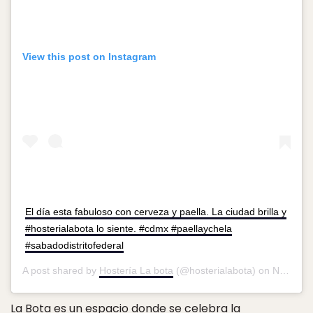
View this post on Instagram
El día esta fabuloso con cerveza y paella. La ciudad brilla y
#hosterialabota lo siente. #cdmx #paellaychela
#sabadodistritofederal
A post shared by
Hostería La bota
(@hosterialabota) on
Nov 11, 2017 at 1:52pm PST
La Bota
es un espacio donde se celebra la