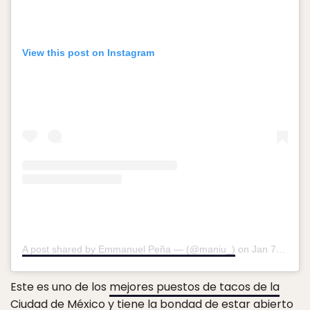
View this post on Instagram
A post shared by Emmanuel Peña — (@maniu_)
on
Jan 7, 2019 at 9:21pm PST
Este es uno de los
mejores puestos de tacos de la
Ciudad de México
y tiene la bondad de estar abierto