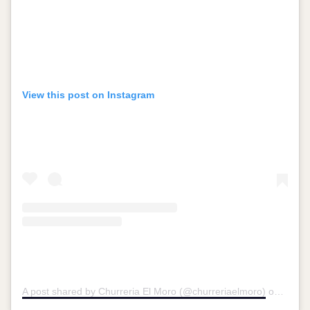
View this post on Instagram
A post shared by Churreria El Moro (@churreriaelmoro)
on
Feb 2