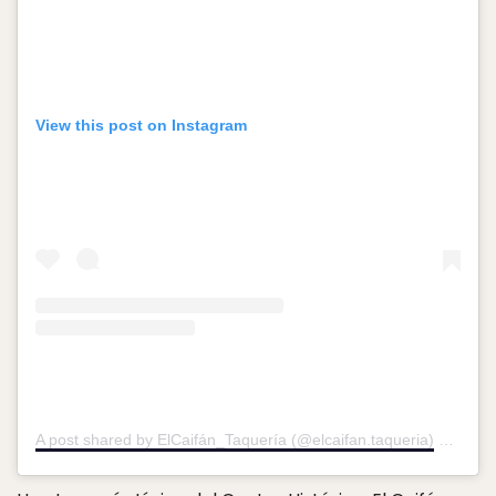
View this post on Instagram
A post shared by ElCaifán_Taquería (@elcaifan.taqueria)
on
May 