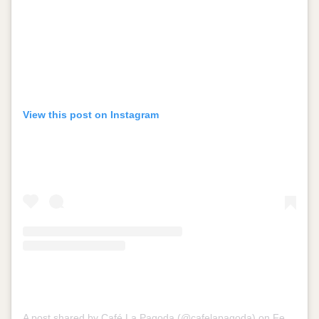
View this post on Instagram
A post shared by Café La Pagoda (@cafelapagoda)
on
Feb 6, 2019 at 3:58pm PST