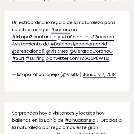
Un extraordinario regalo de la naturaleza para
nuestros amigos
#surfers
en
#IxtapaZihuatanejo
y
#LaSaladita
,
#Guerrero
:
Avistamiento de
#Ballenas
!
@edelamadrid
@erescalona11
@VisitMex
@GerardoCoronaG
#Surf
#surfing
pic.twitter.com/Z6O6P8WTic
— Ixtapa Zihuatanejo (@VisitIZ)
January 7, 2018
Sorprenden hoy a visitantes y locales hoy
ballenas en la Bahía de
#Zihuatanejo
… ¡Gracias a
la naturaleza por regalarnos este gran