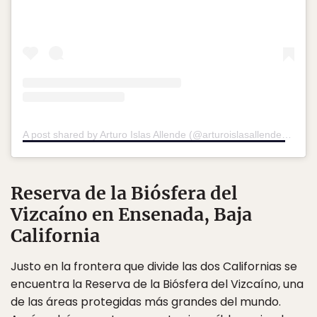
A post shared by Arturo Islas Allende (@arturoislasallende)
on
No
Reserva de la Biósfera del
Vizcaíno en Ensenada, Baja
California
Justo en la frontera que divide las dos Californias se
encuentra la Reserva de la Biósfera del Vizcaíno, una
de las áreas protegidas más grandes del mundo.