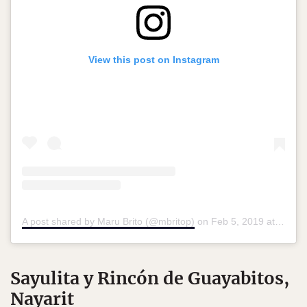
View this post on Instagram
A post shared by Maru Brito (@mbritop)
on
Feb 5, 2019 at 7:56am PST
Sayulita y Rincón de Guayabitos,
Nayarit