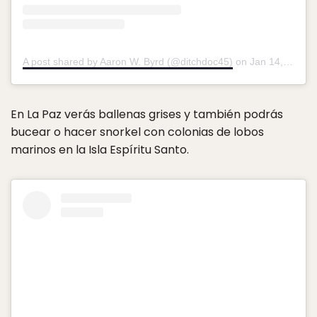
A post shared by Aaron W. Byrd (@ditchdoc45)
on
Jan 14, 2019 at 7:57am PST
En La Paz verás ballenas grises y también podrás
bucear o hacer snorkel con colonias de lobos
marinos en la Isla Espíritu Santo.