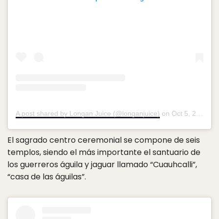
A post shared by Longan Juice (@longanjuice)
on
Oct 5, 2018 at 1:05am PDT
El sagrado centro ceremonial se compone de seis
templos, siendo el más importante el santuario de
los guerreros águila y jaguar llamado “Cuauhcalli”,
“casa de las águilas”.