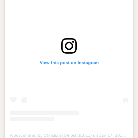
View this post on Instagram
A post shared by Christian (@nochtli1011)
on
Jan 17, 2018 at 9:07pm PST