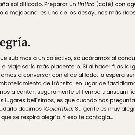
aña solidificado. Preparar un
tintico
(café) con ag
o almojabana, es uno de los desayunos más rico
egría.
que subimos a un colectivo, saludáramos al conduc
el viaje sería más placentero. Si al hacer filas lar
amos a conversar con el de al lado, la espera serí
botellamiento de tránsito, en lugar de fastidiar
os a cantar, seguramente ​el tiempo ​​transcurrirí
os lugares bellísimos, es que cuando nos pregunt
 dudarlo decimos
¡Colombia!
Su gente es muy alegr
que se respira alegría. Y eso te contagia…