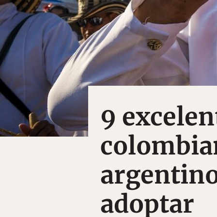
9 excelen
colombia
argentin
adoptar