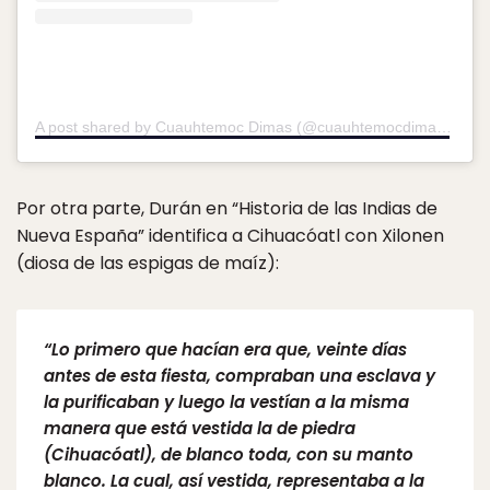
A post shared by Cuauhtemoc Dimas (@cuauhtemocdimas)
on
O
Por otra parte, Durán en “Historia de las Indias de
Nueva España” identifica a Cihuacóatl con Xilonen
(diosa de las espigas de maíz):
“Lo primero que hacían era que, veinte días
antes de esta fiesta, compraban una esclava y
la purificaban y luego la vestían a la misma
manera que está vestida la de piedra
(Cihuacóatl), de blanco toda, con su manto
blanco. La cual, así vestida, representaba a la