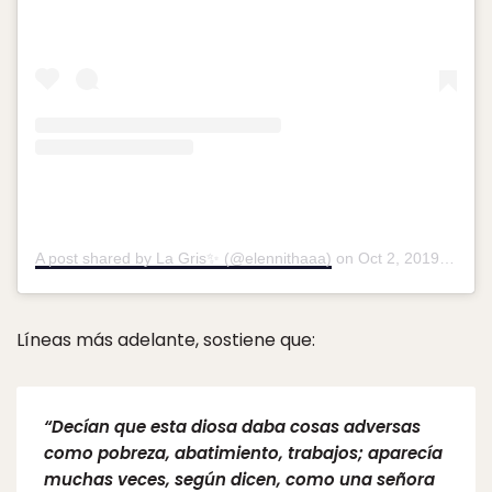
A post shared by La Gris✨ (@elennithaaa)
on
Oct 2, 2019 at 1:12pm PDT
Líneas más adelante, sostiene que:
“Decían que esta diosa daba cosas adversas
como pobreza, abatimiento, trabajos; aparecía
muchas veces, según dicen, como una señora