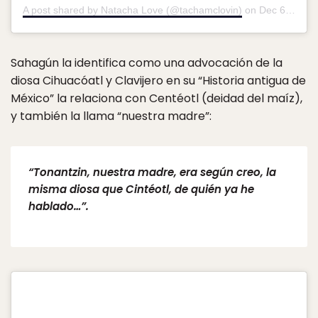
A post shared by Natacha Love (@tachamclovin)
on
Dec 6, 2019 at 9:39pm PST
Sahagún la identifica como una advocación de la
diosa Cihuacóatl y Clavijero en su “Historia antigua de
México” la relaciona con Centéotl (deidad del maíz),
y también la llama “nuestra madre”:
“Tonantzin, nuestra madre, era según creo, la
misma diosa que Cintéotl, de quién ya he
hablado…”.