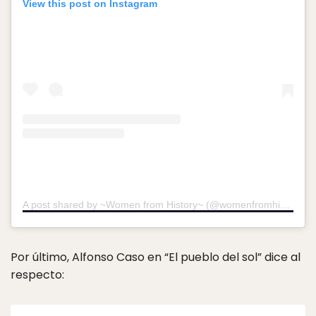
View this post on Instagram
A post shared by ~Women from History~ (@womenfromhistory)
o
Por último, Alfonso Caso en “El pueblo del sol” dice al
respecto: