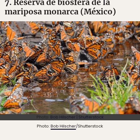
7. Reserva de biosfera de la
mariposa monarca (México)
Photo:
Bob Hilscher | Shutterstock
Photo:
Bob Hilscher
/Shutterstock