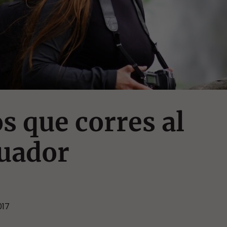
os que corres al
cuador
017