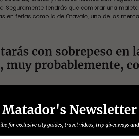
ble. Seguramente tendrás que comprar una maleta 
as en ferias como la de Otavalo, uno de los mer
tarás con sobrepeso en l
, muy probablemente, co
orgullosos de muchas cosas de nuestro país, per
orgullos principales. El encebollado, el hornado, lo
Matador's Newsletter
e camarones, el caldo de salchicha y tantos plat
u viaje. Por suerte, ¡todas las actividades turístic
ibe for exclusive city guides, travel videos, trip giveaways an
esa subida de peso!