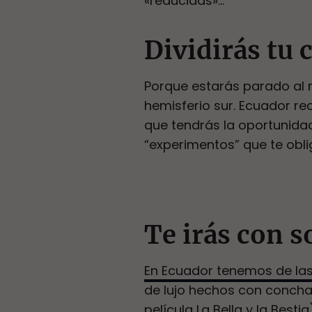
«reducidas»…
Dividirás tu
Porque estarás parado al m
hemisferio sur. Ecuador rec
que tendrás la oportunida
“experimentos” que te obli
Te irás con s
En Ecuador tenemos de las
de lujo hechos con concha
película La Bella y la Best