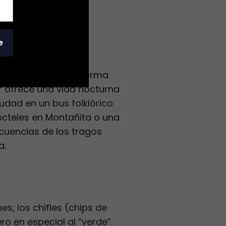
e
“
Chuchaqui
” es la forma
r ofrece una vida nocturna
udad en un bus folklórico
ócteles en Montañita o una
ecuencias de los tragos
a.
s, los chifles (chips de
ro en especial al “verde”.