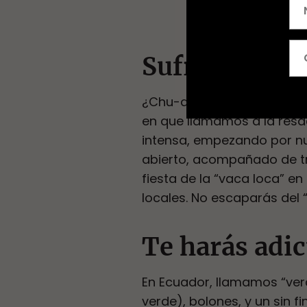
Sufrirás de 
¿Chu-qué? Tranquilo, no h
en que llamamos a la resa
intensa, empezando por nue
abierto, acompañado de tra
fiesta de la “vaca loca” e
locales. No escaparás del “
Te harás adic
En Ecuador, llamamos “verd
verde), bolones, y un sin f