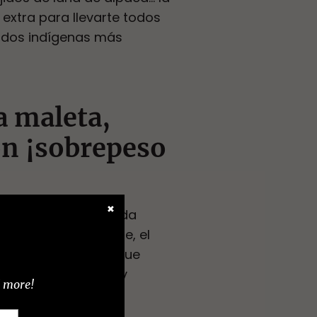
extra para llevarte todos
cados indígenas más
a maleta,
n ¡sobrepeso
✖
o la comida, sin duda
s bolones, el ceviche, el
os más, ayudarán a que
as te harán caminar y
d more!