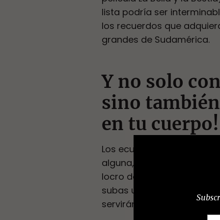
lista podría ser intermina
los recuerdos que adquier
grandes de Sudamérica.
Y no solo con
sino también
en tu cuerpo!
Los ecuatorianos estamos 
alguna, es uno de nuestros 
locro de papá, el sango d
subas un par de libras en t
Subscr
servirán para neutralizar 