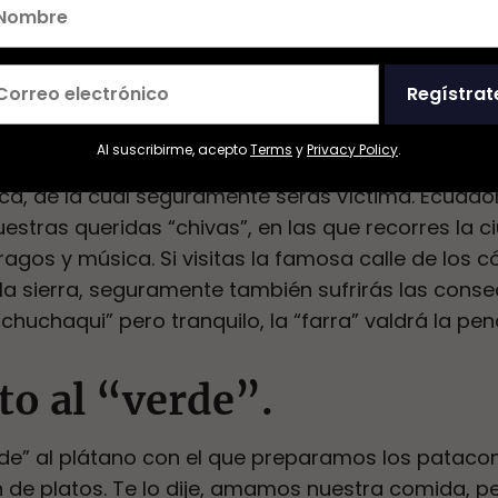
Regístrat
“chuchaqui”.
Al suscribirme, acepto
Terms
y
Privacy Policy
.
ablamos de alguna extraña enfermedad tropical. 
ca, de la cual seguramente serás víctima. Ecuado
stras queridas “chivas”, en las que recorres la ci
gos y música. Si visitas la famosa calle de los c
n la sierra, seguramente también sufrirás las cons
chuchaqui” pero tranquilo, la “farra” valdrá la pen
to al “verde”.
e” al plátano con el que preparamos los patacone
in de platos. Te lo dije, amamos nuestra comida, pe