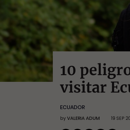
10 peligr
visitar E
ECUADOR
by
VALERIA ADUM
19 SEP 2