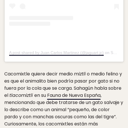
A post shared by Juan Carlos Martinez (@jaguart.jc)
on
Sep 22, 2018 at 12:32pm PDT
Cacomixtle quiere decir medio
miztli
o medio felino y
es que el animalito bien podría pasar por gato si no
fuera por la cola que se carga. Sahagún habla sobre
el
tlacomiztli
en su
Fauna de Nueva España
,
mencionando que debe tratarse de un gato salvaje y
lo describe como un animal “pequeño, de color
pardo y con manchas oscuras como las del tigre”.
Curiosamente, los cacomixtles están más