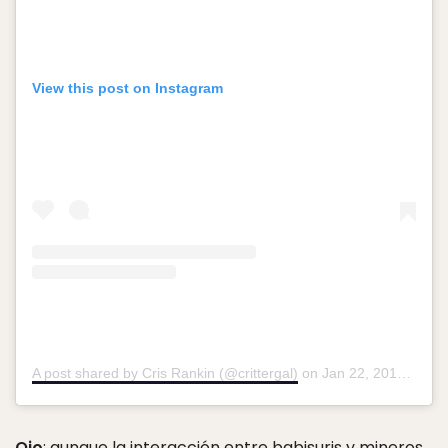
View this post on Instagram
A post shared by Cris Rankin (@crittergal)
on
Jan 22, 2018 at 4:06pm PST
Ojo
: aunque la interacción entre babisuris y mineros