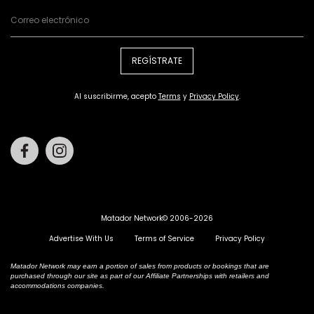
REGÍSTRATE
Al suscribirme, acepto
Terms
y
Privacy Policy
.
Facebook
Instagram
Matador Network© 2006-2026
Advertise With Us
Terms of Service
Privacy Policy
Matador Network may earn a portion of sales from products or bookings that are
purchased through our site as part of our Affiliate Partnerships with retailers and
accommodations companies.