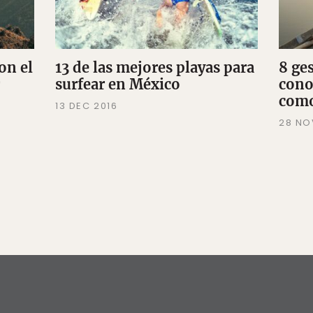
on el
13 de las mejores playas para
8 ge
surfear en México
cono
como
13 DEC 2016
28 NO