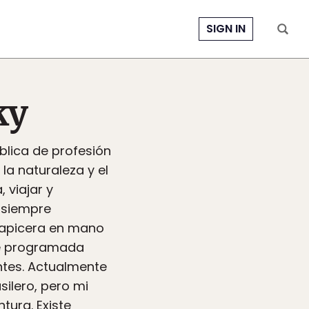
SIGN IN
ky
blica de profesión
la naturaleza y el
 viajar y
, siempre
lapicera en mano
aje programada
ntes. Actualmente
silero, pero mi
tura. Existe