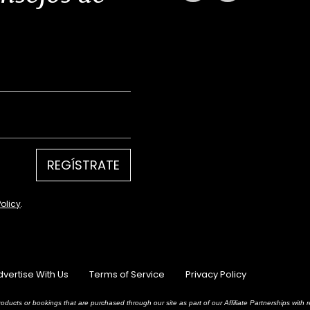
REGÍSTRATE
Policy
.
dvertise With Us
Terms of Service
Privacy Policy
oducts or bookings that are purchased through our site as part of our Affiliate Partnerships wit