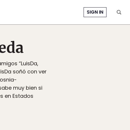
SIGN IN
eda
amigos “LuisDa,
uisDa soñó con ver
osnia-
 sabe muy bien si
jes en Estados